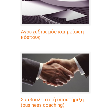
Ανασχεδιασμός και μείωση
κόστους
Συμβουλευτική υποστήριξη
(business coaching)